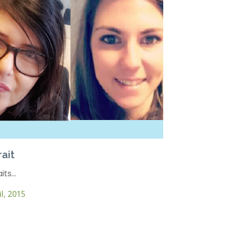
rait
ts...
il, 2015