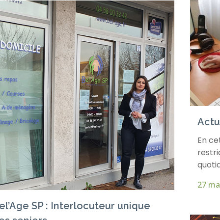
Actu
En ce
restri
quotid
27 ma
el’Age SP : Interlocuteur unique