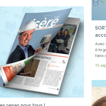
SORT
acc
Avec 
à la g
faire 
15 se
es repas pour tous !