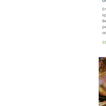
d
En
sp
Be
p
ad
03