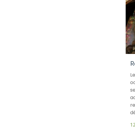
R
Le
o
se
a
r
dé
1